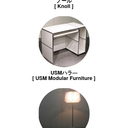
ノール
[ Knoll ]
USMハラ―
[ USM Modular Furniture ]